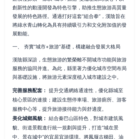
創新性的動漫開發為特色引擎，助推生態旅游高質量
發展的特色路徑。通過打好這套“組合拳”，漢陰旨在
將綠水青山轉化為具有持續吸引力和文化附加值的發
展動能。
一、 夯實“城市+旅游”基礎，構建融合發展大格局
漢陰縣深諳，生態旅游的繁榮離不開城市功能與旅游
服務的協同并進。為此，縣里著力優化城市空間布局
與基礎設施，將旅游元素深度植入城市建設之中。
完善服務配套：
提升交通網絡通達性，優化縣城至
核心景區的連接；建設生態停車場、旅游廁所、游客
服務中心等，提升旅游接待能力與舒適度。
美化城鄉風貌：
結合秦巴山區特色，對城市建筑風
貌、街道景觀進行統一規劃與提升，打造“城在景
中、景在城中”的宜居宜游環境。將鳳堰古梯田、油