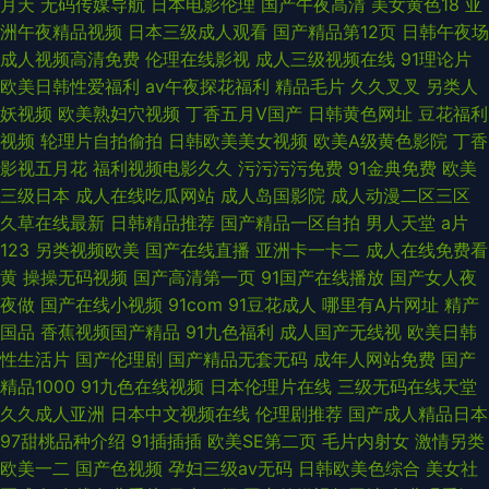
月天
无码传媒导航
日本电影伦理
国产午夜高清
美女黄色18
亚
洲午夜精品视频
日本三级成人观看
国产精品第12页
日韩午夜场
成人视频高清免费
伦理在线影视
成人三级视频在线
91理论片
欧美日韩性爱福利
av午夜探花福利
精品毛片
久久叉叉
另类人
妖视频
欧美熟妇穴视频
丁香五月V国产
日韩黄色网址
豆花福利
视频
轮理片自拍偷拍
日韩欧美美女视频
欧美A级黄色影院
丁香
影视五月花
福利视频电影久久
污污污污免费
91金典免费
欧美
三级日本
成人在线吃瓜网站
成人岛国影院
成人动漫二区三区
久草在线最新
日韩精品推荐
国产精品一区自拍
男人天堂
a片
123
另类视频欧美
国产在线直播
亚洲卡一卡二
成人在线免费看
黄
操操无码视频
国产高清第一页
91国产在线播放
国产女人夜
夜做
国产在线小视频
91com
91豆花成人
哪里有A片网址
精产
国品
香蕉视频国产精品
91九色福利
成人国产无线视
欧美日韩
性生活片
国产伦理剧
国产精品无套无码
成年人网站免费
国产
精品1000
91九色在线视频
日本伦理片在线
三级无码在线天堂
久久成人亚洲
日本中文视频在线
伦理剧推荐
国产成人精品日本
97甜桃品种介绍
91插插插
欧美SE第二页
毛片内射女
激情另类
欧美一二
国产色视频
孕妇三级av无码
日韩欧美色综合
美女社