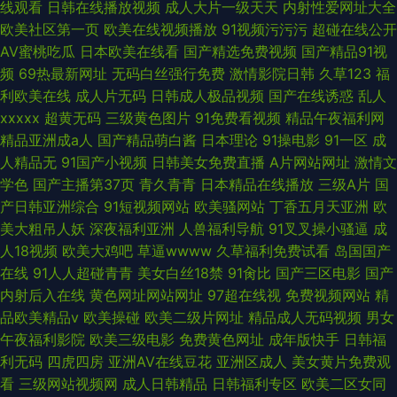
线观看
日韩在线播放视频
成人大片一级天天
内射性爱网址大全
欧美社区第一页
欧美在线视频播放
91视频污污污
超碰在线公开
AV蜜桃吃瓜
日本欧美在线看
国产精选免费视频
国产精品91视
频
69热最新网址
无码白丝强行免费
激情影院日韩
久草123
福
利欧美在线
成人片无码
日韩成人极品视频
国产在线诱惑
乱人
xxxxx
超黄无码
三级黄色图片
91免费看视频
精品午夜福利网
精品亚洲成a人
国产精品萌白酱
日本理论
91操电影
91一区
成
人精品无
91国产小视频
日韩美女免费直播
A片网站网址
激情文
学色
国产主播第37页
青久青青
日本精品在线播放
三级A片
国
产日韩亚洲综合
91短视频网站
欧美骚网站
丁香五月天亚洲
欧
美大粗吊人妖
深夜福利亚洲
人兽福利导航
91叉叉操小骚逼
成
人18视频
欧美大鸡吧
草逼wwww
久草福利免费试看
岛国国产
在线
91人人超碰青青
美女白丝18禁
91肏比
国产三区电影
国产
内射后入在线
黄色网址网站网址
97超在线视
免费视频网站
精
品欧美精品v
欧美操碰
欧美二级片网址
精品成人无码视频
男女
午夜福利影院
欧美三级电影
免费黄色网址
成年版快手
日韩福
利无码
四虎四房
亚洲AV在线豆花
亚洲区成人
美女黄片免费观
看
三级网站视频网
成人日韩精品
日韩福利专区
欧美二区女同