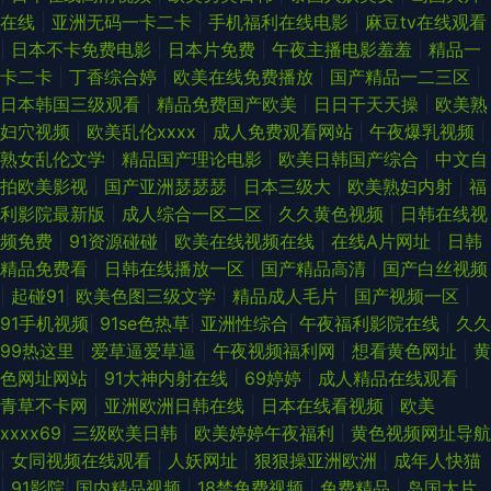
在线
|
亚洲无码一卡二卡
|
手机福利在线电影
|
麻豆tv在线观看
|
日本不卡免费电影
|
日本片免费
|
午夜主播电影羞羞
|
精品一
卡二卡
|
丁香综合婷
|
欧美在线免费播放
|
国产精品一二三区
|
日本韩国三级观看
|
精品免费国产欧美
|
日日干天天操
|
欧美熟
妇穴视频
|
欧美乱伦xxxx
|
成人免费观看网站
|
午夜爆乳视频
|
熟女乱伦文学
|
精品国产理论电影
|
欧美日韩国产综合
|
中文自
拍欧美影视
|
国产亚洲瑟瑟瑟
|
日本三级大
|
欧美熟妇内射
|
福
利影院最新版
|
成人综合一区二区
|
久久黄色视频
|
日韩在线视
频免费
|
91资源碰碰
|
欧美在线视频在线
|
在线A片网址
|
日韩
精品免费看
|
日韩在线播放一区
|
国产精品高清
|
国产白丝视频
|
起碰91
|
欧美色图三级文学
|
精品成人毛片
|
国产视频一区
|
91手机视频
|
91se色热草
|
亚洲性综合
|
午夜福利影院在线
|
久久
99热这里
|
爱草逼爱草逼
|
午夜视频福利网
|
想看黄色网址
|
黄
色网址网站
|
91大神内射在线
|
69婷婷
|
成人精品在线观看
|
青草不卡网
|
亚洲欧洲日韩在线
|
日本在线看视频
|
欧美
xxxx69
|
三级欧美日韩
|
欧美婷婷午夜福利
|
黄色视频网址导航
|
女同视频在线观看
|
人妖网址
|
狠狠操亚洲欧洲
|
成年人快猫
|
91影院
|
国内精品视频
|
18禁免费视频
|
免费精品
|
岛国大片