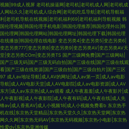
视频|99成人视屏
老司机操逼网|老司机|老司机成人网|老司机成
人网站久久|老司机成人综合网|老司机吃瓜导航|老司机导航福
利|老司机导航在线视频|老司机福利69|老司机福利导航视频
韩
国伦理视频|韩国伦理手机电影|韩国伦理推荐|韩国伦理外出|韩
国伦理网|韩国伦理网站|韩国伦理网址|韩国伦理下载|韩国伦理
在线播放|韩国伦理在线电影
变态另类4|变态另类5|变态另类6|
变态另类777|变态另类8|变态另类9|变态另类AV|变态另类AV天
堂|变态另类COm|变态另类TS
国产三级网免费|国产三级网站|
国产三级无码|国产三级无码自拍|国产三级在线|国产三级在线观
看|国产三级在线资源|国产三级自拍|国产三级自拍片|国产三区
97
成人av地址导航|成人AV的网址|成人av第一页|成人av电影
导航|成人AV电影天堂|成人AV电影院|成人av电影资源|成人AV
东方|成人av东京热|成人av观看
成人午夜羞羞|成人午夜影片|成
人午夜影视|成人午夜影院|成人午夜有码|成人午夜在线|成人先
锋av|成人香蕉AV|成人小视频18|成人小视频免费看b
东京热手
机在线|东京热天堂精品|东京热天堂久久|东京热天堂网|东京热
网久久网|东京热无码AV|东京热无码视频|东京热小电影|东京热
性爱dv|东京热亚洲传媒