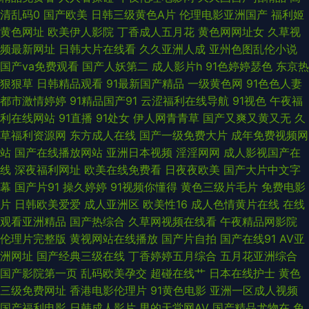
清乱码0
国产欧美
日韩三级黄色A片
伦理电影亚洲国产
福利姬
在线 五月社区色 东京热福利电影在线 五月激情不卡一区 99久久婷婷国产 人
黄色网址
欧美伊人影院
丁香成人五月花
黄色网网址女
久草视
频最新网址
日韩大片在线看
久久亚洲人成
亚州色图乱伦小说
妖专区 精品人妻久久中文字幕 91九色福利导航 欧美日韩综合在线 91香蕉国
国产va免费观看
国产人妖第二
成人影片h
91色婷婷瑟色
东京热
狠狠草
日韩精品观看
91最新国产精品
一级黄色网
91色色人妻
产线 殴美性生话 91午夜精品福利 欧美片1区 91狼人社精品视频 另类美日韩
都市激情婷婷
91精品国产91
云涩福利在线导航
91视色
午夜福
利在线网站
91直播
91处女
伊人网青青草
国产又爽又黄又无
久
91黄色入囗 九一福利黄色 91免费国视频 欧美小色色 97AV色导航 日韩久久
草福利资源网
东方成人在线
国产一级免费大片
成年免费视频网
站
国产在线播放网站
亚洲日本视频
淫淫网网
成人影视国产在
经典 91婷婷色 欧美色无毒不卡 91麻豆tvcom 久草资源福利 91白虎福利视频
线
深夜福利网址
欧美在线免费看
日夜夜欧美
国产大片中文字
幕
国产片91
操久婷婷
91视频你懂得
黄色三级片毛片
免费电影
老女人丝袜诱惑 91精品视频在线 精品色在线观看 91国产性交在线观看 久草
片
日韩欧美爱爱
成人亚洲区
欧美性16
成人色情黄片在线
在线
观看亚洲精品
国产热综合
久草网视频在线看
午夜精品网影院
免费性爱视频 91福利视屏免费试看 精品国产一二 91爱爱AA 美女bb 91足交
伦理片完整版
黄视网站在线播放
国产片自拍
国产在线91
AV亚
洲网址
国产经典三级在线
丁香婷婷五月综合
五月花亚洲综合
网 色撸撸东京热 超碰人人操97 天天艹老妇 成人精品午夜福利 五月天性交网
国产影院第一页
乱码欧美孕交
超碰在线艹
日本在线护士
黄色
三级免费网址
香港电影伦理片
91黄色电影
亚洲一区成人视频
91综合日韩蜜桃 婷婷五月花网站 东京热群交影片 亚洲久久一本 高清久久国
国产福利电影
日韩成人影片
男的天堂网AV
国产精品尤物在
免