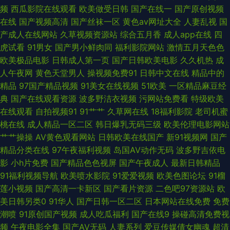
频
西瓜影院在线观看
欧美做受日韩
国产在线一
国产原创视频
线视频 97社国产视频 蜜臀福利91av网 影音先锋AV最新 wwwav东方av 色
在线
国产视频高清
国产丝袜一区
黄色av网址大全
人妻乱视
国
产成人在线网站
久草视频资源站
综合五月香
成人app在线
四
蜜桃av免费羞羞 av无码第一页 麻豆绿帽 一本无码卡 91自慰凤楼 男人的天
虎试看
91男女
国产男小鲜肉同
福利影院网站
激情五月天色色
欧美极品电影
日韩成人第一页
国产日韩欧美电影
久久机热
成
堂性爱图 日韩精品区一 肏人综合网 欧美色图色导航 91视频免费看网站 久草
人午夜网
黄色天堂男人
操视频免费91
日韩中文在线
精品中的
精品
97国产精品视频
91美女在线视频
51欧美
一区精品麻豆经
日韩一区 亚洲肏屄视频 91资源超碰大香蕉 欧美视频不卡 91黄色直播小电影
典
国产在线观看资源
波多野洁衣视频
污网站免费看
特级欧美
在线观看
自拍视频91
91艹艹
久草网在线
18福利影院
老司机蜜
狠狠肏COM 91人妻在线视频 黄色的网址 91成人进入人口视频 极品av在线
桃在线
成人精品一区二区
韩日爆乳无码三级
欧美伦理电影网站
艹艹操操
AV黄色观看网站
日韩欧美在线国产
新91视频网
国产
亚洲影音先锋资源 操碰免费视频在线观看 婷婷激情五月天小说 波多野结依
精品分类在线
97午夜福利视频
岛国AV动作无码
波多野吉依电
影
小h片免费
国产精品色色视屏
国产午夜成人
最新日韩精品
一本道电影 青青草社区 91九色蝌蚪幼师 九二午夜视频 综合小影院 成人在线
91福利视频导航
欧美喷水影院
91爱爱视频
欧美色图论坛
91榴
莲小视频
国产高清一卡新区
国产看片资源
二色吧97资源站
欧
观看第七页 五月婷精品特碰 超碰导航瑟瑟 日本不卡三区 1024视频导航 韩
美日韩另类0
91华人
国产日韩一区二区
日本网站在线免费
免费
潮喷
91原创国产视频
成人吃瓜福利
国产在线9
操碰高清免费视
国AV资源网 五月花丁香社区 91性免费视频 免费看片片 91v精品久 黄污视频
频
午夜电影全集
国产AV无码
人妻系列
爱豆传媒倩女幽魂
超清