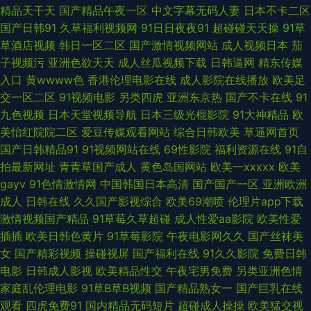
精品天干天
国产精品午夜一区
中文字幕无码人妻
日本不卡二区
AV 亚洲视频国产ts 成人PH免费看片入口 视频在线国产 在线免费小视屏 国
国产日韩91
久草福利视频网
91日日夜夜91
超碰碰天天操
91草
草酒店视频
韩日一区二区
国产激情视频网站
成人视频日本
茄
产十六区 亚洲久悠悠 97视频在线观看岛国 青草视频区 91成人版下载 国产长
子视频污
亚洲色欲天天
成人丝瓜视频下载
日韩逼网
精东传媒
入口
黄wwww色
香港伦理电影在线
成人影院在线播放
欧美足
腿后入 色四虎酒店 91免费视频网页版 黄色天堂啪啪 深夜福利博彩建材 91午
交一区二区
91视频电影
另类四虎
亚洲东京热
国产不卡在线
91
九色视频
日本天堂视频导航
日本三级光棍影院
91大神精品
欧
夜伦理影院 久久精品青 香蕉大色网 99视频国内 女人资源网影音先锋 91po
美怡红院院二区
爱豆传媒观看网站
综合日韩欧美
草逼网首页
国产日韩精品91
91视频网站在线
69性影院
福利资源在线
91自
在线观看 肏屄肏肏 91资源站在线 久操网影片 在线观看av AV人人摸超碰 久
拍最新网址
青青草国产成人
黄色岛国网站
欧美一xxxxx
欧美
gayv
91色情激情网
中国韩国日本高清
国产国产一区
亚洲欧洲
久男人的天堂 亚洲AV色1 91香蕉APPTV 内射黑丝女神 91福利姬91 大香蕉伊
成人
日韩在线
久久国产影视综合
欧美69潮喷
伦理片app下载
激情视频国产精品
91草莓久草超碰
成人性爱aa影院
欧美性爱
人在线视频 日韩三极 91视频日本 黄色a片网站 亚洲日韩欧美性爱 91在线永
插插
欧美日韩色黄片
91草莓影院
午夜电影网久久
国产丝袜美
女
国产精彩视频
操碰视屏
国产福利在线
91久久影院
免费日韩
久免费观看网站 日韩精品在线人妻 91麻豆精品久久 国产免费色在线 日韩欧
电影
日韩成人影视
欧美精品性交
午夜宅男免费
另类亚洲色情
家庭乱伦理电影
91草B草B视频
国产精品熟女一
国产巨乳在线
美有码在线 色五月色色天堂网 先锋资源AV网 国产精品一区二区三 探花91在
观看
四虎免费91
国内精品无码短片
超碰成人操操
欧美猛交视