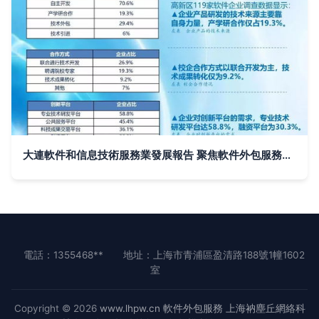
大連軟件和信息技術服務業發展報告 聚焦軟件外包服務的現狀與未來
電話：1355468**
地址：上海市青浦區盈清路188號1幢1602
室
Copyright © 2026
www.lhpw.cn
軟件外包服務
上海衲塵丘網絡科