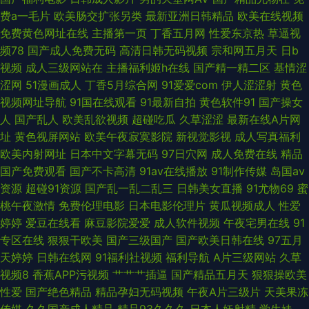
费a一毛片
欧美肠交扩张另类
最新亚洲日韩精品
欧美在线视频
产 最新AV四虎 国产第11页 亚洲衣衣在线视频精品 国产91AV在线播放 香蕉
免费黄色网址在线
主播第一页
丁香五月网
性爱东京热
草逼视
频78
国产成人免费无码
高清日韩无码视频
宗和网五月天
日b
久久不能 成人又粗又大国产 1024色图 九一豆花网站 91豆花永久网站在线观
视频
成人三级网站在
主播福利姬h在线
国产精一精二区
基情涩
涩网
51漫画成人
丁香5月综合网
91爱爱com
伊人涩涩射
黄色
看 蜜桃成人视频 91免费在线破视频 黄色频在线 变态另类av 四虎国产精品色
视频网址导航
91国在线观看
91最新自拍
黄色软件91
国产操女
人
国产乱人
欧美乱欲视频
超碰吃瓜
久草涩涩
最新在线A片网
色av 海角豆花网站 91欧美性交动图 欧美专区第一页 99大香蕉 色色热999
址
黄色视屏网站
欧美午夜寂寞影院
新视觉影视
成人写真福利
欧美内射网址
日本中文字幕无码
97日穴网
成人免费在线
精品
wwwav天堂种子 深爱激情综合网91 www91熟女 午夜精品人妻第一页 久久
国产免费观看
国产不卡高清
91av在线播放
91制作传媒
岛国av
资源
超碰91资源
国产乱一乱二乱三
日韩美女直播
91尤物69
蜜
五月天 91自产精品国 日韩欧美 俺去啦俺去啦最新官网 尤物强操 国产图片23
桃午夜激情
免费伦理电影
日本电影伦理片
黄瓜视频成人
性爱
婷婷
爱豆在线看
麻豆影院爱爱
成人软件视频
午夜宅男在线
91
区 91自慰喷水 日韩欧美A视频 丁香五月色色婷 99在线资源站 午夜男女很黄
专区在线
狠狠干欧美
国产三级国产
国产欧美日韩在线
97五月
天婷婷
日韩在线网
91福利社视频
福利导航
A片三级网站
久草
的视频 国产欧美一区视频 91大神h在线免费 内射丰满 91伊人久热精品午夜
视频8
香蕉APP污视频
艹艹艹插逼
国产精品五月天
狠狠操欧美
性爱
国产绝色精品
精品孕妇无码视频
午夜A片三级片
天美果冻
日韩私拍AV 阿V不卡 亚洲欧洲别类日本 国产婷婷操逼视频 91海角视频 男人
传媒
久久国产成人精品
精品93久久久
日本人妖射精
学生妹