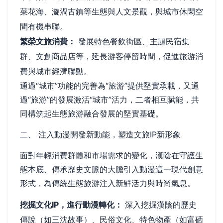
菜花海、漩渦古鎮等生態與人文景觀，與城市休閑空
間有機串聯。
繁榮文旅消費：
發展特色餐飲街區、主題民宿集
群、文創商品店等，延長游客停留時間，促進旅游消
費與城市經濟聯動。
通過“城市”功能的完善為“旅游”提供堅實承載，又通
過“旅游”的發展激活“城市”活力，二者相互賦能，共
同構筑起生態旅游融合發展的堅實基礎。
二、 注入動漫開發新動能，塑造文旅IP新形象
面對年輕消費群體和市場需求的變化，漢陰在守護生
態本底、傳承歷史文脈的大膽引入動漫這一現代創意
形式，為傳統生態旅游注入新鮮活力與時尚氣息。
挖掘文化IP，進行動漫轉化：
深入挖掘漢陰的歷史
傳說（如三沈故事）、民俗文化、特色物產（如富硒