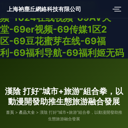
1024微拍-1024香蕉视
上海衲塵丘網絡科技有限公司
频-1024在线视频-69AV天
堂-69er视频-69传媒1区2
区-69豆花蜜芽在线-69福
利-69福利导航-69福利姬无码
漢陰 打好“城市+旅游”組合拳，以
動漫開發助推生態旅游融合發展
首頁
>
產品大全
>
漢陰 打好“城市+旅游”組合拳，以動漫開發助推
生態旅游融合發展