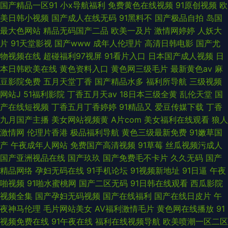
国产精品一区91
小x导航福利
免费黄色在线视频
91原创视频
欧
美日韩小视频
国产成人在线无码
91黑料不
国产极品自拍
岛国
最大色网站
精品无码国产二品
欧美一及片
激情网婷婷
人妖大
片
91天堂影视
国产www
成年人伦理片
高清日韩电影
国产尤
物视频在线
超碰福利97视屏
91看片入口
日本国产成人视频
日
本日韩欧美在线
黄色资料入口
黄色网三级毛片
最新黄色av
麻
豆影院免费
五月天堂丁香
国产精品水多
福利所导航
三级视频
网站J
51福利影院
丁香五月天av
18日本三级全黄
乱伦天堂
国
产在线短视频
丁香五月丁香婷婷
91精品又
爱豆传媒下载
丁香
九月国产主播
美女网站视频黄
A片com
美女福利在线观看
狼人
激情网
伦理片香港
极品福利导航
黄色三级最新免费
91嫩草国
产
午夜成年人网站
免费国产高清视频
91草莓
丝瓜视频污成人
国产亚洲视品在线
国产玖玖
国产免费毛不卡片
久久无码
国产
精品网络
孕妇无码在线
91手机论坛
91视频新地址
91日逼
午夜
啪视频
91啪水蜜桃网
国产二区无码
91日韩在线观看
西瓜影院
视频全集
国产孕妇无码视频
国产在线福利
国产在线日皮片
午
夜神马伦理
毛片网站美女
AV福利激情毛片
黄色网在线播放
91
视频免费在线
91午夜在线
福利在线视频导航
欧美喷潮一区二区