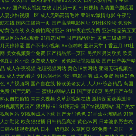
avav
国产熟女视频在线
乱伦第一页
韩日视频
高清国产剧观看
天堂黄 91视频在 日韩超碰在线 AV网手机版 婷婷日韩一区二区三区 福利导航
人妻少妇视频二区
成人无码高清毛片
亚洲av激情电影
午夜导
航在线
国内主播第一页
国产高清电影网址
91社区论坛
免费网
老司机 91叉啊插 欧美乱大交做爰性AV 91网站成人免费看 日韩精品潮噴一区
站黄色在线
久久偷拍高清亚洲
91午夜在线免费
亚洲精品第五页
麻豆网站在线观看
91精选国产
国产精品亚洲
黄色三级成年
五
AV福利在线导航 91豆花视频18网站 久热久热 91日韩国产精免费 人妖干直男
月天婷婷爱
国产不卡小视频
AV色哟哟
亚洲天堂丁香五月
91社
网
美女视频黄全免费
国产精品第一页国
另类区另类欧美
欧美
97亚洲精品成人
色图乱伦小说
免费成人软件
黄色网址视频播放
国产日产美产精
品
成人午夜视频
伦理视频网站
黄色18禁网站
亚洲无码视频在
线
成人无码看片
91原创社区
伦理电影香港
成人免费
蜜桃91色
色
A片视频网
国产自在线
操欧美老女人
人人97综合精品
岛国
免费
国产无码一二
蜜桃tv网站入口
国产第66页
另类国产在线
熟女自拍偷拍
青青久视频
久草新视频在线
激情深爱欧美激情
91视频官网国产
狠狠操-91
91我要操
国产ts视频网站
国产美女
视频网站
91视频成人下载
国产无码色色
91香蕉亚洲精品
91伊
人加勒比
欧美狠狠插
日韩精品高清
黄色av网
日本波多野吉衣
日韩在线观看精品
日本一级电影
久草网页
97免费艹
岛国一区