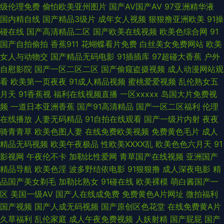
级伦理免费
偷怕欧美亚州图片
国产AV国产AV
97亚洲精华液
www99热色com 人人人妻网 91操碰超碰久久 肏屄在线看 日韩精品在线第
国内精自线
国产精品3级片
成年女人视频
狠狠撸亚洲欧美
91操
碰在线
国产高清精品二区
国产欧美在线视频
欧美色综合网
91
一页 91内射喷水 国产免费色在线 亚洲免费黄色网址 91中文在线观看99 麻豆
国产自拍偷拍
香蕉911
花蝴蝶看片免费
白丝美女免费网站
欧美
女人与动物交
国产精品无码电影
91插插库
97超碰大香蕉
户外
久久一二三区 影音AV妈妈 99视频在线你懂得 先锋影音女同 国产成人精品一
自慰影院
国产一区二区二区
国产偷窥盗摄视频
成人动漫网站观
看
欧美第一页夜夜
91成人精品视频
蜜桃爱爱视频
乱伦熟女五
日本91色色 91青青碰 国产91双飞 人妖伪娘重口一区 91黑黄网 浮淫久视频网
月天
91香蕉视
福利在线视频直播
一区xxxxx
岛国大片免费视
频
一道日本亚洲香蕉
国产91高清精品
国产一区二区福利
伦理
站 天天干天天亲天天干 91破解网官网免费 精品国产福利 无码三级网 91桃色
在线播放
人妻无码精品
91自拍在线观看
国产一级片内射
夜夜
骑青青草
欧美色图人妻
在线免费欧美视频
免费黄色毛片
成人
网站 狠狠干恩瑞 五月在线 91人人艹逼 国产91尤物视频网址 日韩精品国产成
精品无码视频
欧美午夜极品
性欧美ⅩⅩⅩⅩ乱
欧美色色六月天
91
影视网
午夜伦不卡
加勒比性爱网
青草国产在线视频
亚洲国产
人v 91网免费看嫩草 韩国V网 先锋资源av站 白丝被内射 老司机久久看高清
精品导航
欧美色淫
波多野结依电影
91狠狠撸
成人深夜电影
精
品国产美女剃毛
加勒比熟女
91碰在线
欧美裸模
萌白酱国产一
91版动漫视 超碰91成人在线 日本阿v网站 91传媒免费视频 www页网页在线
区
美国一级AV
国产人在线成免费
免费黄色A片网址
微拍福利
国产视频
国产人成无码视频
国产原创区色花堂
在线免费黄A片
观看 91大神视频在线播放网站 海外精品1区 色色热99 91尤物网友 久热服务
久草福利
乱伦家庭
成人午夜免费视频
人妖射精
国产屁屁
国产