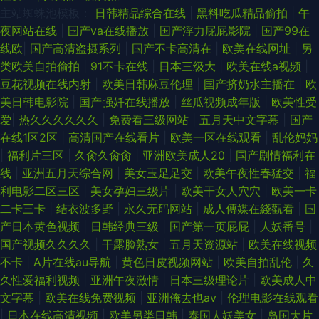
主站蜘蛛池模板：
日韩精品综合在线
|
黑料吃瓜精品偷拍
|
午
夜网站在线
|
国产va在线播放
|
国产浮力屁屁影院
|
国产99在
线欧
|
国产高清盗摄系列
|
国产不卡高清在
|
欧美在线网址
|
另
类欧美自拍偷拍
|
91不卡在线
|
日本三级大
|
欧美在线a视频
|
豆花视频在线内射
|
欧美日韩麻豆伦理
|
国产挤奶水主播在
|
欧
美日韩电影院
|
国产强奷在线播放
|
丝瓜视频成年版
|
欧美性受
爱
|
热久久久久久久
|
免费看三级网站
|
五月天中文字幕
|
国产
在线1区2区
|
高清国产在线看片
|
欧美一区在线观看
|
乱伦妈妈
|
福利片三区
|
久肏久肏肏
|
亚洲欧美成人20
|
国产剧情福利在
线
|
亚洲五月天综合网
|
美女玉足足交
|
欧美午夜性春猛交
|
福
利电影二区三区
|
美女孕妇三级片
|
欧美干女人穴穴
|
欧美一卡
二卡三卡
|
结衣波多野
|
永久无码网站
|
成人傳媒在綫觀看
|
国
产日本黄色视频
|
日韩经典三级
|
国产第一页屁屁
|
人妖番号
|
国产视频久久久久
|
干露脸熟女
|
五月天资源站
|
欧美在线视频
不卡
|
A片在线au导航
|
黄色日皮视频网站
|
欧美自拍乱伦
|
久
久性爱福利视频
|
亚洲午夜激情
|
日本三级理论片
|
欧美成人中
文字幕
|
欧美在线免费视频
|
亚洲俺去也av
|
伦理电影在线观看
|
日本在线高清视频
|
欧美另类日韩
|
泰国人妖美女
|
岛国大片