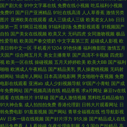
国产剧大全
91中文字幕在线
免费在线小视频
吃瓜福利小视频
在线观看导航 91TV澳洲 国产精品久久17 亚洲国产综合一区 TS人妖伪娘电
免费91
国产日产亚洲精品
91社在线高清
人人草香蕉
激情另类
图片
亚洲欧美在线观看
成人三级成人三级
欧美老女人bb
日日
影 深爱午夜天 91网站在线观看入口 久久香网站 91国产 久草黄色 91AV深夜
操第一页
91网豆花视频
91福利剧场
免费影视观看
91视频国产
自拍
国产美女在线视频
欧美又大
无码四虎
女同激吻视频
极品
福利视频 成人午夜无码 日韩A片一區二區三區 91视频家庭 九一社区在线成
性爱导航
欧美国产拳交喷奶
中文字幕第三页
超碰成人影视
欧
美日韩中文一区
手机看片1204
91色快播
福利撸影院
激情五月
人视频 在线精品 趁人福利在线 无码高清精品成人 91大香蕉伊人在线 美欧韩
天国产
综合网五月天
美女主播青草
国产高清不卡视频
四虎影
视
欧美一区在线
操碰视频
五月天婷婷欧美
欧美大BB
国产福利
一三区 91大神草莓视频在线观看 极品影视一区二区三区 老色鬼深爱激情 先
啪啪
欧洲成人午夜精品
国产精品美乳
男人操蜜桃视频
无码射
精网站
18成年人网站
日本高清电影网
男女啪啪午夜视频
免费
锋资源人妻 91福利资源在线 wwwsaocom 五月丁香网站首页 黄页91网看黄
电影在线观看
亚洲ab
成人少妇视频导航
91国产小青蛙
国产成
年免费网站
国产视频高清在线
精品香蕉
求a片网址
麻豆tv在线
欧美2P小视频 老司机精品网 91次元黄色 国产精品婷婷精品 伊人无吗AV 国
观看
在线撸丝片
91草碰
国产成人激情视频
黑料吃瓜精品偷拍
91大神合集
成人拍拍拍免费
香港伦理剧
日韩大片观看网址
日
产欧美日韩激情 在线中文字幕视频 浮力国产第一页产制 午夜久草资源站 AV
韩免费电影
91羞羞视频
国产网站
青草全福视在线
性导航影视
AV
日本一级在线视频
国产好片浮力
91久操
国产精品成人在线
成人福利性导航 涩涩福利社 av五月导航 人妻熟妇无码精品专区 成AV人不卡
精品免费看
人人看操碰
午夜伦理电影网
久久国自产拍精品
高