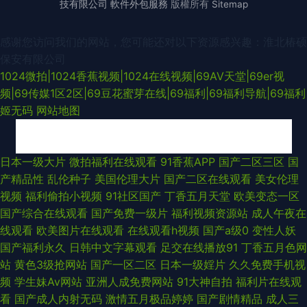
技有限公司
軟件外包服務
版權所有
Sitemap
感谢您访问我们的网站，您可能还对以下资源感兴趣：淮北椿硕
保安有限公司
1024微拍|1024香蕉视频|1024在线视频|69AV天堂|69er视
频|69传媒1区2区|69豆花蜜芽在线|69福利|69福利导航|69福利
姬无码
网站地图
日韩在线一本道 日本成人色网 蜜桃社一区二区 欧美美妖做爱TS 久久亚洲熟
日本一级大片
微拍福利在线观看
91香蕉APP
国产二区三区
国
产精品性
乱伦种子
美国伦理大片
国产二区在线观看
美女伦理
妇熟女 91n处女在线 wwwAv黑丝 成人熟妇人妻一区二区 五月天午夜网 91人
视频
福利偷拍小视频
91社区国产
丁香五月天堂
欧美变态一区
国产综合在线观看
国产免费一级片
福利视频资源站
成人午夜在
妻无码91 欧美日韩中出 影音先锋亚洲f区 东京热AV男人的天堂 日韩精品视
线观看
欧美图片在线观看
在线观看h视频
国产a级0
变性人妖
国产福利永久
日韩中文字幕观看
足交在线播放91
丁香五月色网
频 三级色拉拉 先锋最新资源av在线 国产视频92 超碰免费公开成人97 国产
站
黄色3级抢网站
国产一区二区
日本一级婬片
久久免费手机视
频
学生妹Av网站
亚洲人成免费网站
91大神自拍
福利片在线观
91福利在线 伪娘性爱网 91熟女蝌蚪视频 久草福利在线视频 亚洲久悠悠
看
国产成人内射无码
激情五月极品婷婷
国产剧情精品
成人三