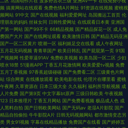
二区
岛国动作片在
波多野吉衣三级
亚洲AV一卡
在线免费小视
频
搞黄网站在线观看
免费色情A片网扯
91资源在线视频
蜜桃视
频网站
91中文
国产在线视频
福利爱爱网址
岛国搬运工首页
伦
理朋友的妈妈
丝袜女同
日韩性爱网址
在线观看日本黄
亚洲国
产第一网站
国产99不卡
66精品视频
国产精品探花一区
成人免
费国产大片
国产在线网址观看
欧美激情日韩
国产精品无码亚洲
国产一区二区黄片
喷潮一区
福利姬足交在线看
成人午夜网址
五月花无码视频
青青草国产
欧美日韩乱
国产屁屁第一页
91国
产视频网
性爱草逼91AV
免费欧美视频
欧美岛国一区二区
少妇
喷水18禁
51漫画APP
丁香五月花激情网
欧美爱爱tv视频
免费
五月丁香视频
97香蕉超级碰碰
国产免费看二区
三级黄色片网
站
综合网黄
在线播放观看
欧美电影在线
伦理片在哪里看
蜜桃
午夜网
久草资源在
日本三级大全
久久福利
福利所导航视频
成
人片免费
国产第9页
中文字幕bt原声
三级日韩欧美
午夜视频
123
日本推理片
丁香五月网站
国产免费看视频
极品成人色
成
人黑料自拍
国产日韩欧美网站
国产无码av
老湿A片影院
国产
精品自拍偷拍
牛牛影院A片
日韩无码视频网站
都市激情变态另
类
男女91视频
字幕在线精品播放
免费国产在线看
国产婷婷五