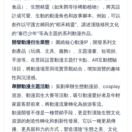
食品）、生態精靈（如朱鹮等珍稀動植物），將其設
計成可愛、生動的動漫角色和故事腳本。例如，可以
創作以守護古梯田的“稻禾精靈”、講述漢陰移民文化
的“秦巴少年”等為主題的系列動漫作品。
開發動漫衍生業態：
圍繞核心動漫IP，開發系列文
創產品（玩偶、文具、服飾）、主題漫畫、短視頻、
手游等。在景區設置動漫主題打卡點、AR互動體驗
項目，將動漫場景與現實景觀結合，增加游覽的趣味
性與沉浸感。
舉辦動漫主題活動：
策劃舉辦生態動漫節、cosplay
巡游、動漫寫生大賽等活動，吸引動漫愛好者及年輕
家庭客群前來，將動漫流量轉化為旅游客流。
動漫開發不僅是一種營銷手段，更是對漢陰生態文化
資源的創造性轉化和創新性發展。它以一種更易傳
播、更具親和力的方式，塑造漢陰“生態之美、文化