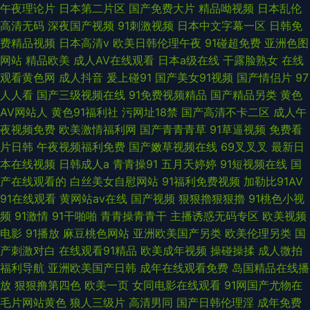
午夜理论片
日本第二片区
国产免费大片
精品呦视频
日本乱伦
高清无码
深夜国产视频
91刺激视频
日本中文字幕一区
日韩免
费精品视频
日本高清v
欧美日韩伦理午夜
91碰超免费
亚洲色图
网站
精品欧美
成人AV在线观看
日本a级在线
干露脸熟女
在线
观看黄色网
成人抖音
爰上碰91
国产美女91视频
国产情侣片
97
人人看
国产三级视频在线
91免费视频精品
国产精品另类
黄色
AV网站人
黄色91福利社
污网址18禁
国产高清不卡二区
成人午
夜视频免费
欧美激情福利网
国产青青青草
91草逼视频
免费看
片日韩
午夜视频福利免费
国产嫩草视频在线
69叉叉叉
最新日
本在线视频
日韩成人a
青青操91
五月天婷婷
91短视频在线
国
产在线观看的
白丝美女自慰网站
91福利免费视频
加勒比91AV
91在线观看
黄网站av在线
国产视频
狠狠擼狠狠擼
91桃色小视
频
91激情
91干啪啪
青青操青青干
主播诱惑无码专区
欧美视频
电影
91播放
麻豆桃色网站
亚洲欧美国产另类
欧美伦理另类
国
产刺激对白
在线观看91精品
欧美成年视频
操碰操揉
成人微拍
福利导航
亚洲欧美国产日韩
成年在线观看免费
岛国精品在线播
放
狠狠撸第四色
欧美一页
女同电影在线观看
91网国产尤物在
毛片网站黄色
狼人三级片
高清男同
国产日韩伦理淫
成年免费