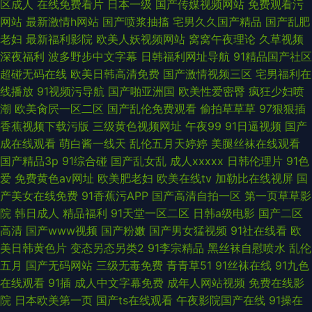
区成人
在线免费看片
日本一级
国产传媒视频网站
免费观看污
网站
最新激情h网站
国产喷浆抽搐
宅男久久国产精品
国产乱肥
老妇
最新福利影院
欧美人妖视频网站
窝窝午夜理论
久草视频
深夜福利
波多野步中文字幕
日韩福利网址导航
91精品国产社区
超碰无码在线
欧美日韩高清免费
国产激情视频三区
宅男福利在
线播放
91视频污导航
国产啪亚洲国
欧美性爱密臀
疯狂少妇喷
潮
欧美肏屄一区二区
国产乱伦免费观看
偷拍草草草
97狠狠插
香蕉视频下载污版
三级黄色视频网址
午夜99
91日逼视频
国产
成在线观看
萌白酱一线天
乱伦五月天婷婷
美腿丝袜在线观看
国产精品3p
91综合碰
国产乱女乱
成人xxxxx
日韩伦理片
91色
爱
免费黄色av网址
欧美肥老妇
欧美在线tv
加勒比在线视屏
国
产美女在线免费
91香蕉污APP
国产高清自拍一区
第一页草草影
院
韩日成人
精品福利
91天堂一区二区
日韩a级电影
国产二区
高清
国产www视频
国产粉嫩
国产男女猛视频
91社在线看
欧
美日韩黄色片
变态另态另类2
91李宗精品
黑丝袜自慰喷水
乱伦
五月
国产无码网站
三级无毒免费
青青草51
91丝袜在线
91九色
在线观看
91插
成人中文字幕免费
成年人网站视频
免费在线影
院
日本欧美第一页
国产ts在线观看
午夜影院国产在线
91操在